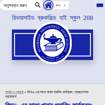
অনুসন্ধান
হেডার
প্রধা
বাংলা
মেনু
করুন
সেকেন্ডারি
টগল
অনুসন্ধান
লিংক
করুন
প্রধান
রিভারসাইড ব্রুকফিল্ড হাই স্কুল 208
বিষয়বস্তু
এড়িয়ে
যান
সংবাদ ও ঘোষণা
»
ফিড৬-এর সাথে খাবার প্যাকিং কার্যক্রম: স্বেচ্ছাসেবক
প্রয়োজন!