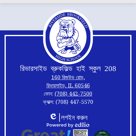
রিভারসাইড ব্রুকফিল্ড হাই স্কুল 208
160 রিজউড রোড,
রিভারসাইড, IL 60546
ফোন:
(708) 442-7500
ফ্যাক্স: (708) 447-5570
ফুটার
ফুটার
লগইন করুন
লিঙ্ক
এলোমেলো
এডলিও
পাদচরণ
Edlio