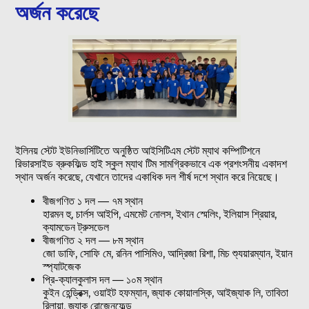
অর্জন করেছে
ইলিনয় স্টেট ইউনিভার্সিটিতে অনুষ্ঠিত আইসিটিএম স্টেট ম্যাথ কম্পিটিশনে
রিভারসাইড ব্রুকফিল্ড হাই স্কুল ম্যাথ টিম সামগ্রিকভাবে এক প্রশংসনীয় একাদশ
স্থান অর্জন করেছে, যেখানে তাদের একাধিক দল শীর্ষ দশে স্থান করে নিয়েছে।
বীজগণিত ১ দল — ৭ম স্থান
হারমন হু, চার্লস আইপি, এমমেট নোলস, ইথান স্মেলিং, ইলিয়াস শ্রিয়ার,
ক্যামডেন ট্রুসডেল
বীজগণিত ২ দল — ৮ম স্থান
জো ডাফি, সোফি মে, রনিন পাসিমিও, আদ্রিজা রিশা, মিচ শ্যুয়ারম্যান, ইয়ান
স্প্যাটজেক
প্রি-ক্যালকুলাস দল — ১০ম স্থান
কুইন হেন্ড্রিক্স, ওয়াইট হফম্যান, জ্যাক কোয়ালস্কি, আইজ্যাক লি, তাবিতা
রিলায়া, জ্যাক রোজেনফেল্ড