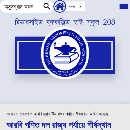
অনুসন্ধান
হেডার
প্রধা
বাংলা
মেনু
করুন
সেকেন্ডারি
টগল
অনুসন্ধান
লিংক
করুন
প্রধান
রিভারসাইড ব্রুকফিল্ড হাই স্কুল 208
বিষয়বস্তু
এড়িয়ে
যান
সংবাদ ও ঘোষণা
»
আরবি ম্যাথ টিম রাজ্য পর্যায়ে শীর্ষস্থান অর্জন করেছে
আরবি গণিত দল রাজ্য পর্যায়ে শীর্ষস্থান