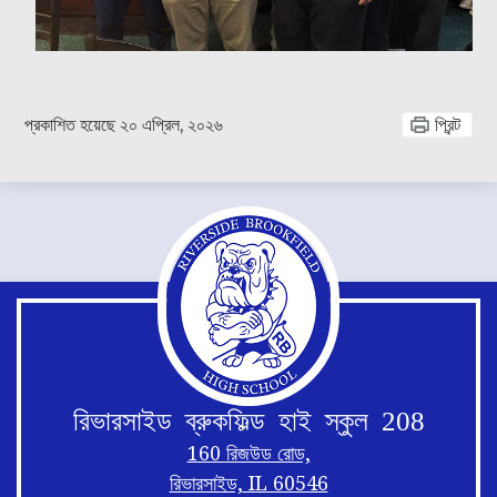
প্রকাশিত হয়েছে
২০ এপ্রিল, ২০২৬
প্রিন্ট
রিভারসাইড ব্রুকফিল্ড হাই স্কুল 208
160 রিজউড রোড,
রিভারসাইড, IL 60546