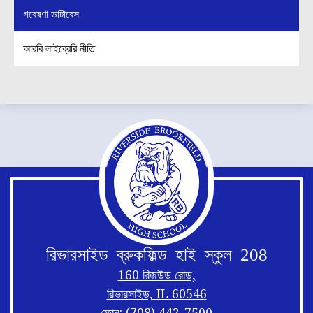
গবেষণা ডাটাবেস
আরবি লাইব্রেরি নীতি
রিভারসাইড ব্রুকফিল্ড হাই স্কুল 208
160 রিজউড রোড,
রিভারসাইড, IL 60546
ফোন:
(708) 442-7500