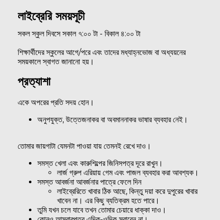
লাইব্রেরি সময়সূচী
সকল স্কুল দিবসে সকাল ৭:০০ টা - বিকাল ৪:০০ টা
শিক্ষার্থীদের স্কুলের আগে/পরে এবং তাদের মধ্যাহ্নভোজ বা অধ্যয়নের
সময়কালে স্বাগত জানানো হয়।
প্রত্যাশা
একে অপরের প্রতি সদয় হোন।
অনুপযুক্ত, উত্তেজনাকর বা অবমাননাকর ভাষার ব্যবহার নেই।
তোমার জায়গাটা যেমনটা পাওয়া যায় তেমনই রেখে দাও।
সমস্ত খেলা এবং কারুশিল্পের জিনিসপত্র দূরে রাখুন।
লার্জ গ্রুপ এরিয়ায় গেম এবং পাজল ব্যবহার করা আবশ্যক।
সমস্ত আবর্জনা আবর্জনার পাত্রে ফেলে দিন
লাইব্রেরিতে খাবার ঠিক আছে, কিন্তু দয়া করে দুপুরের খাবার
খাবেন না। এর কিছু ব্যতিক্রম হতে পারে।
তুমি যখন চলে যাবে তখন তোমার চেয়ারে ধাক্কা দাও।
কোনও আসবাবপত্র এদিক-ওদিক সরাবেন না।