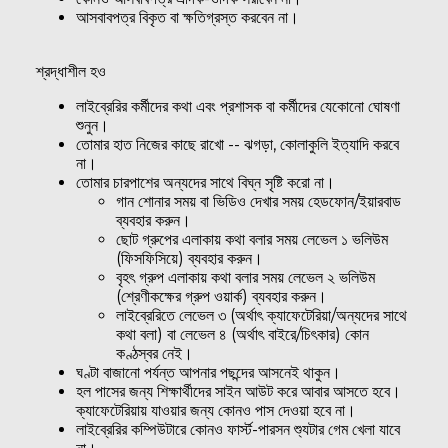
আসবাবপত্র বিকৃত বা ক্ষতিগ্রস্ত করবেন না।
শ্রদ্ধাশীল হও
লাইব্রেরির কর্মীদের কথা এবং প্রশাসক বা কর্মীদের যেকোনো ঘোষণা
শুনুন।
তোমার হাত নিজের কাছে রাখো -- ঝগড়া, কোলাকুলি ইত্যাদি করবে
না।
তোমার চারপাশের অন্যদের সাথে বিঘ্ন সৃষ্টি করো না।
গান শোনার সময় বা ভিডিও দেখার সময় হেডফোন/ইয়ারবাড
ব্যবহার করুন।
ছোট গ্রুপের এলাকায় কথা বলার সময় লেভেল ১ ভলিউম
(ফিসফিসিয়ে) ব্যবহার করুন।
বৃহৎ গ্রুপ এলাকায় কথা বলার সময় লেভেল ২ ভলিউম
(শ্রেণীকক্ষের গ্রুপ ওয়ার্ক) ব্যবহার করুন।
লাইব্রেরিতে লেভেল ৩ (অর্থাৎ ক্যাফেটেরিয়া/অন্যদের সাথে
কথা বলা) বা লেভেল ৪ (অর্থাৎ বাইরে/চিৎকার) কোন
কণ্ঠস্বর নেই।
ঘণ্টা বাজানো পর্যন্ত আপনার পছন্দের আসনেই থাকুন।
হল পাসের জন্য শিক্ষার্থীদের সাইন আউট করে আবার আসতে হবে।
ক্যাফেটেরিয়ায় যাওয়ার জন্য কোনও পাস দেওয়া হবে না।
লাইব্রেরির কম্পিউটারে কোনও ফার্স্ট-পারসন শ্যুটার গেম খেলা যাবে