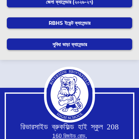
জেলা ক্যালেন্ডার (২০২৬-২৭)
RBHS ইভেন্ট ক্যালেন্ডার
সুবিধা ভাড়া ক্যালেন্ডার
রিভারসাইড ব্রুকফিল্ড হাই স্কুল 208
160 রিজউড রোড,